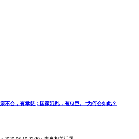
亲不合，有孝慈；国家混乱，有忠臣。”为何会如此？
020-06-19 22:39
• 来自相关话题